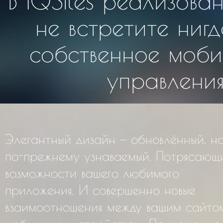
В IQSites реализова
не встретите ниг
собственное моби
управления
Элегантный дизайн — обновлённый, н
по-прежнему узнаваемый. Потрясающ
возможности вашего любимого
приложения. И совершенно новые
взаимоотношения между вашим сайто